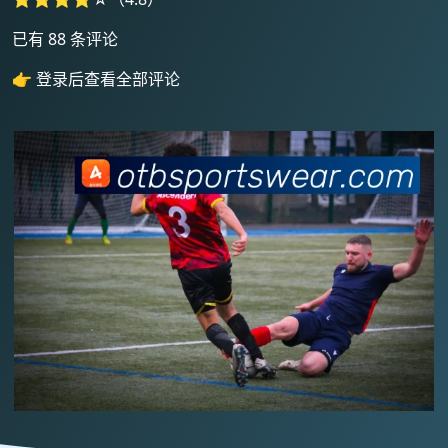
已有 88 条评论
👉 登录后查看全部评论