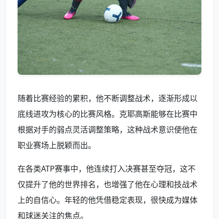
随着比赛经验的累积，他不断调整战术，逐渐形成以
底线进攻为核心的比赛风格。克耶高斯能够在比赛中
根据对手的弱点灵活调整策略，这种战术意识使他在
职业赛场上脱颖而出。
在各类ATP赛事中，他连续打入决赛甚至夺冠，这不
仅提升了他的世界排名，也增强了他在心理和技战术
上的自信心。年轻的他凭借稳定表现，很快成为媒体
和球迷关注的焦点。