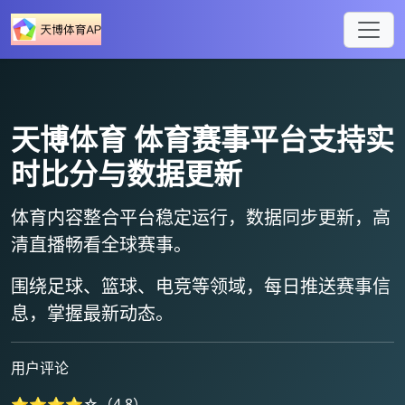
天博体育
体育赛事平台支持实
时比分与数据更新
体育内容整合平台稳定运行，数据同步更新，
高
清直播
畅看全球赛事。
围绕足球、篮球、电竞等领域，
每日推送赛事信
息
，掌握最新动态。
用户评论
⭐⭐⭐⭐☆（4.8）