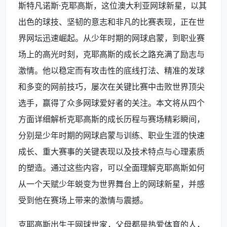
斯特凡诺斯·克耶高斯，这位澳大利亚网球新星，以其
出色的球技、坚韧的意志和非凡的比赛表现，正在世
界网坛迅速崛起。从少年时期的网球启蒙，到职业赛
场上的高光时刻，克耶高斯的成长之路充满了励志与
激情。他以稳定而有攻击性的底线打法、精准的发球
和多变的网前技巧，屡次在关键比赛中击败世界顶尖
选手，赢得了众多网球爱好者的关注。本文将从四个
方面详细解析克耶高斯的成长历程与赛场精彩瞬间，
分别是少年时期的网球启蒙与训练、职业生涯的快速
成长、重大赛事的关键表现以及技术特点与心理素质
的塑造。通过这些内容，可以全面理解克耶高斯如何
从一个天赋少年蜕变为世界舞台上的网球新星，并感
受到他在赛场上带来的激情与震撼。
克耶高斯出生于网球世家，父母都是热爱体育的人，