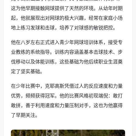
这为他早期接触网球提供了天然的环境。从幼年时期
起，他就展现出对网球的极大兴趣，经常在家庭小场
地上练习发球和击球，培养了对球感的敏锐把控。
他在八岁左右正式进入青少年网球培训体系，接受专
业教练的系统指导。训练内容涵盖基本击球技术、步
伐移动以及体能训练，这些基础为他后续职业生涯奠
定了坚实基础。
在少年比赛中，克耶高斯凭借过人的反应速度和力量
优势，频频获得冠军。他的比赛风格初现端倪：敢打
敢拼，善于利用速度和力量压制对手，这也为他赢得
了早期关注。