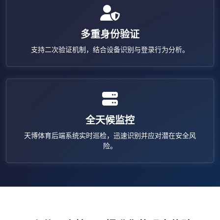
多重身份验证
支持二次验证机制，结合设备识别与登录行为分析。
全天候监控
天博体育后端系统实时巡检，迅速识别并应对潜在安全风
险。