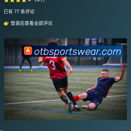
已有 77 条评论
👉 登录后查看全部评论