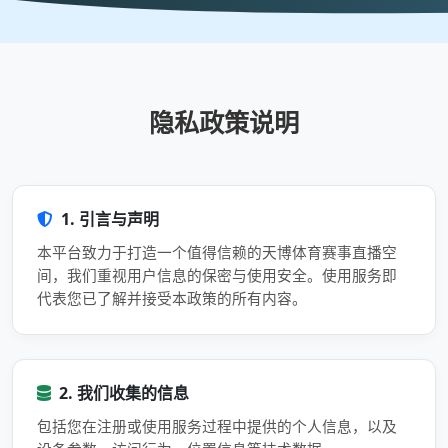
隐私政策说明
1. 引言与声明
本平台致力于打造一个值得信赖的天博体育赛事直播空
间，我们重视用户信息的保密与使用安全。使用服务即
代表您已了解并接受本政策的所有内容。
2. 我们收集的信息
包括您在注册或使用服务过程中提供的个人信息，以及