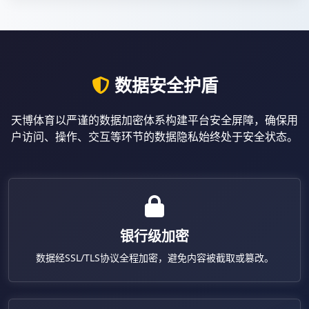
数据安全护盾
天博体育以严谨的数据加密体系构建平台安全屏障，确保用
户访问、操作、交互等环节的数据隐私始终处于安全状态。
银行级加密
数据经SSL/TLS协议全程加密，避免内容被截取或篡改。