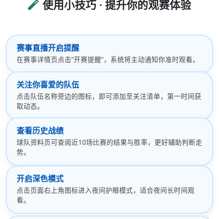
使用小技巧 · 提升你的观赛体验
赛事直播开启提醒
在赛事详情页点击“开赛提醒”，系统将主动通知你准时观看。
关注你喜爱的队伍
点击队伍名称旁边的图标，即可添加至关注清单，第一时间获
取动态。
查看历史战绩
球队资料页可查阅近10场比赛的结果与胜率，更好辅助判断走
势。
开启深色模式
点击页面右上角图标进入夜间护眼模式，适合夜间长时间观
看。