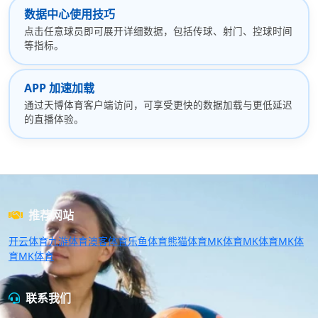
数据中心使用技巧
点击任意球员即可展开详细数据，包括传球、射门、控球时间
等指标。
APP 加速加载
通过天博体育客户端访问，可享受更快的数据加载与更低延迟
的直播体验。
推荐网站
开云体育
九游体育
澳客体育
乐鱼体育
熊猫体育
MK体育
MK体育
MK体
育
MK体育
联系我们